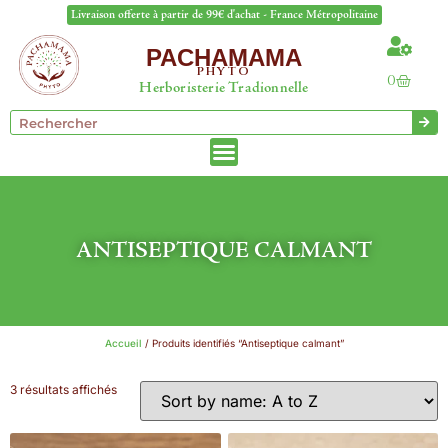
Livraison offerte à partir de 99€ d'achat - France Métropolitaine
PACHAMAMA
PHYTO
0
Herboristerie Tradionnelle
ANTISEPTIQUE CALMANT
Accueil
/ Produits identifiés “Antiseptique calmant”
3 résultats affichés