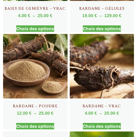
BAIES DE GENIÈVRE – VRAC
BARDANE – GÉLULES
4.00
€
–
25.00
€
19.00
€
–
129.00
€
Choix des options
Choix des options
BARDANE – POUDRE
BARDANE – VRAC
12.00
€
–
25.00
€
4.00
€
–
25.00
€
Choix des options
Choix des options