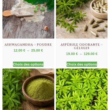
ASHWAGANDHA – POUDRE
ASPÉRULE ODORANTE –
GÉLULES
12.00
€
–
25.00
€
19.00
€
–
129.00
€
Choix des options
Choix des options