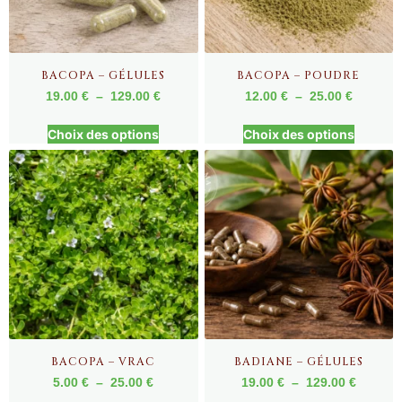
BACOPA – GÉLULES
BACOPA – POUDRE
19.00
€
–
129.00
€
12.00
€
–
25.00
€
Choix des options
Choix des options
BACOPA – VRAC
BADIANE – GÉLULES
5.00
€
–
25.00
€
19.00
€
–
129.00
€