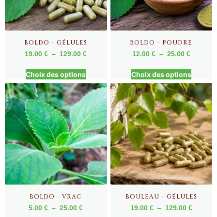
BOLDO – GÉLULES
BOLDO – POUDRE
19.00
€
–
129.00
€
12.00
€
–
25.00
€
Choix des options
Choix des options
BOLDO – VRAC
BOULEAU – GÉLULES
5.00
€
–
25.00
€
19.00
€
–
129.00
€