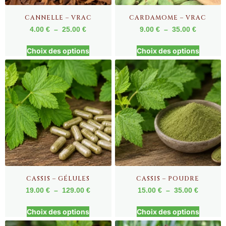
CANNELLE – VRAC
CARDAMOME – VRAC
4.00
€
–
25.00
€
9.00
€
–
35.00
€
Choix des options
Choix des options
CASSIS – GÉLULES
CASSIS – POUDRE
19.00
€
–
129.00
€
15.00
€
–
35.00
€
Choix des options
Choix des options