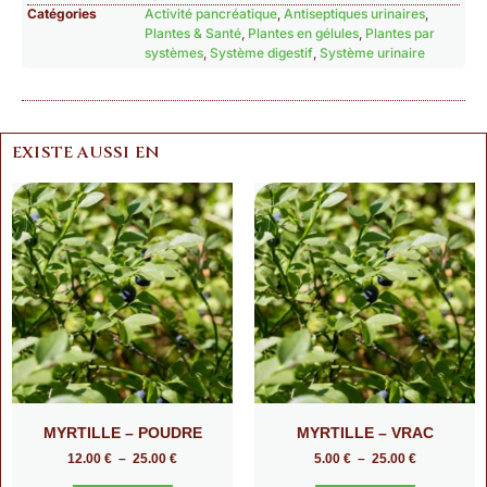
Catégories
Activité pancréatique
,
Antiseptiques urinaires
,
Plantes & Santé
,
Plantes en gélules
,
Plantes par
systèmes
,
Système digestif
,
Système urinaire
EXISTE AUSSI EN
MYRTILLE – POUDRE
MYRTILLE – VRAC
12.00
€
–
25.00
€
5.00
€
–
25.00
€