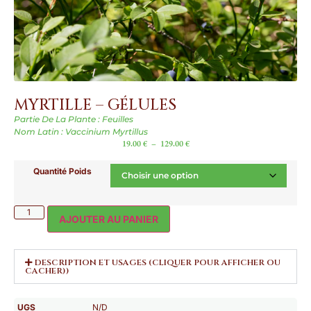
MYRTILLE – GÉLULES
Partie De La Plante : Feuilles
Nom Latin : Vaccinium Myrtillus
19.00
€
–
129.00
€
Quantité Poids
AJOUTER AU PANIER
DESCRIPTION ET USAGES (CLIQUER POUR AFFICHER OU
CACHER))
UGS
N/D