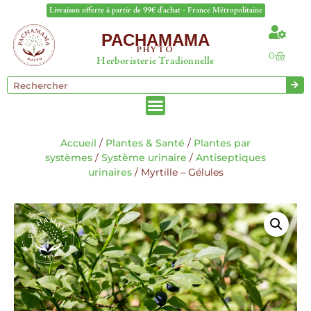
Livraison offerte à partir de 99€ d'achat - France Métropolitaine
PACHAMAMA
PHYTO
0
Herboristerie Tradionnelle
Accueil
/
Plantes & Santé
/
Plantes par
systèmes
/
Système urinaire
/
Antiseptiques
urinaires
/ Myrtille – Gélules