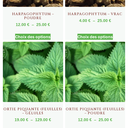
HARPAGOPHYTUM –
HARPAGOPHYTUM – VRAC
POUDRE
4.00
€
–
25.00
€
12.00
€
–
25.00
€
Choix des options
Choix des options
ORTIE PIQUANTE (FEUILLES)
ORTIE PIQUANTE (FEUILLES)
– GÉLULES
– POUDRE
19.00
€
–
129.00
€
12.00
€
–
25.00
€