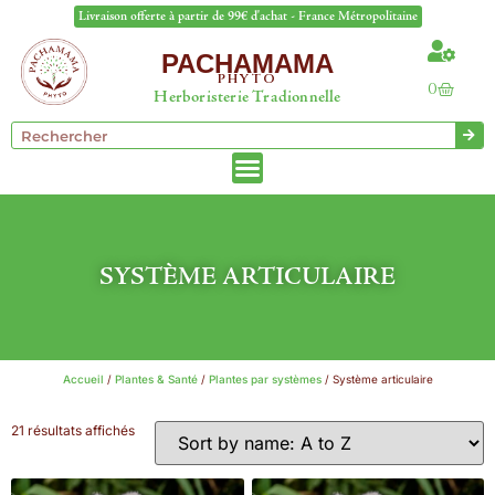
Livraison offerte à partir de 99€ d'achat - France Métropolitaine
PACHAMAMA
PHYTO
0
Herboristerie Tradionnelle
SYSTÈME ARTICULAIRE
Accueil
/
Plantes & Santé
/
Plantes par systèmes
/ Système articulaire
21 résultats affichés