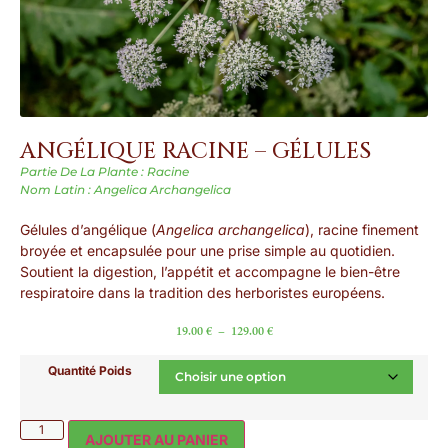
ANGÉLIQUE RACINE – GÉLULES
Partie De La Plante : Racine
Nom Latin : Angelica Archangelica
Gélules d’angélique (
Angelica archangelica
), racine finement
broyée et encapsulée pour une prise simple au quotidien.
Soutient la digestion, l’appétit et accompagne le bien-être
respiratoire dans la tradition des herboristes européens.
19.00
€
–
129.00
€
Quantité Poids
AJOUTER AU PANIER