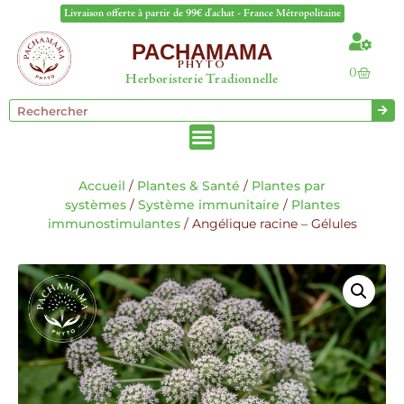
Livraison offerte à partir de 99€ d'achat - France Métropolitaine
PACHAMAMA
PHYTO
0
Herboristerie Tradionnelle
Accueil
/
Plantes & Santé
/
Plantes par
systèmes
/
Système immunitaire
/
Plantes
immunostimulantes
/ Angélique racine – Gélules