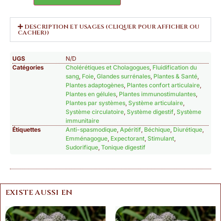
DESCRIPTION ET USAGES (CLIQUER POUR AFFICHER OU
CACHER))
UGS
N/D
Catégories
Cholérétiques et Cholagogues
,
Fluidification du
sang
,
Foie
,
Glandes surrénales
,
Plantes & Santé
,
Plantes adaptogènes
,
Plantes confort articulaire
,
Plantes en gélules
,
Plantes immunostimulantes
,
Plantes par systèmes
,
Système articulaire
,
Système circulatoire
,
Système digestif
,
Système
immunitaire
Étiquettes
Anti-spasmodique
,
Apéritif
,
Béchique
,
Diurétique
,
Emménagogue
,
Expectorant
,
Stimulant
,
Sudorifique
,
Tonique digestif
EXISTE AUSSI EN