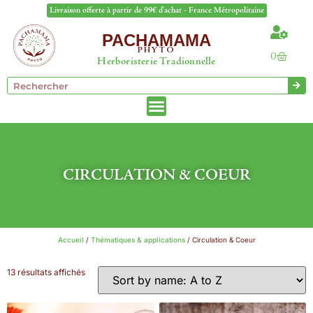
Livraison offerte à partir de 99€ d'achat - France Métropolitaine
PACHAMAMA
PHYTO
0
Herboristerie Tradionnelle
CIRCULATION & COEUR
Accueil
/
Thématiques & applications
/ Circulation & Coeur
13 résultats affichés