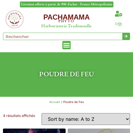
Livraison offerte à partir de 99€ d'achat - France Métropolitaine
PACHAMAMA
PHYTO
0
Herboristerie Tradionnelle
POUDRE DE FEU
Accueil
/ Poudre de Feu
4 résultats affichés