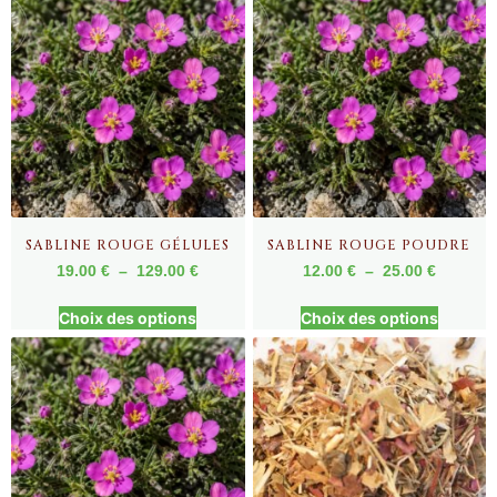
SABLINE ROUGE GÉLULES
SABLINE ROUGE POUDRE
19.00
€
–
129.00
€
12.00
€
–
25.00
€
Choix des options
Choix des options