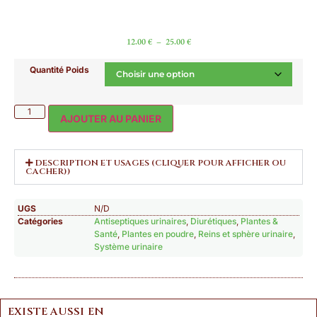
12.00
€
–
25.00
€
Quantité Poids
AJOUTER AU PANIER
DESCRIPTION ET USAGES (CLIQUER POUR AFFICHER OU
CACHER))
UGS
N/D
Catégories
Antiseptiques urinaires
,
Diurétiques
,
Plantes &
Santé
,
Plantes en poudre
,
Reins et sphère urinaire
,
Système urinaire
EXISTE AUSSI EN