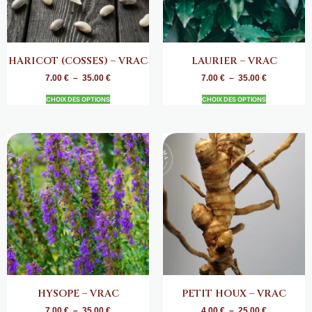
HARICOT (COSSES) – VRAC
LAURIER – VRAC
7.00
€
–
35.00
€
7.00
€
–
35.00
€
CHOIX DES OPTIONS
CHOIX DES OPTIONS
HYSOPE – VRAC
PETIT HOUX – VRAC
7.00
€
–
35.00
€
4.00
€
–
25.00
€