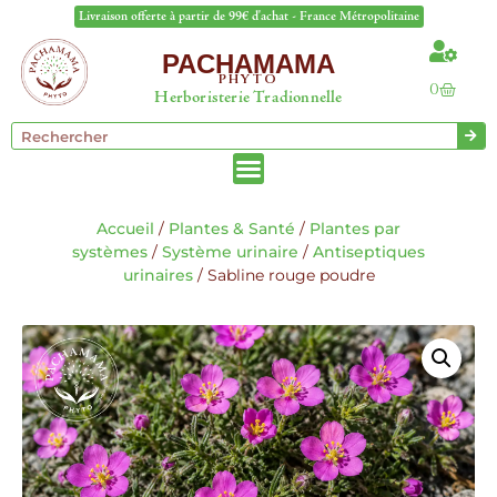
Livraison offerte à partir de 99€ d'achat - France Métropolitaine
PACHAMAMA
PHYTO
0
Herboristerie Tradionnelle
Accueil
/
Plantes & Santé
/
Plantes par
systèmes
/
Système urinaire
/
Antiseptiques
urinaires
/ Sabline rouge poudre