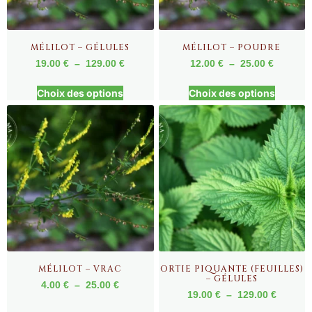
MÉLILOT – GÉLULES
MÉLILOT – POUDRE
19.00
€
–
129.00
€
12.00
€
–
25.00
€
Choix des options
Choix des options
MÉLILOT – VRAC
ORTIE PIQUANTE (FEUILLES)
– GÉLULES
4.00
€
–
25.00
€
19.00
€
–
129.00
€