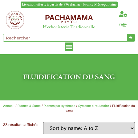
Livraison offerte à partir de 99€ d'achat - France Métropolitaine
PACHAMAMA
PHYTO
0
Herboristerie Tradionnelle
FLUIDIFICATION DU SANG
Accueil
/
Plantes & Santé
/
Plantes par systèmes
/
Système circulatoire
/ Fluidification du
sang
33 résultats affichés