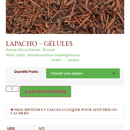
LAPACHO – GÉLULES
Partie De La Plante : Écorce
Nom Latin : Handroanthus Impetiginosus
19.00
€
–
129.00
€
Quantité Poids
AJOUTER AU PANIER
DESCRIPTION ET USAGES (CLIQUER POUR AFFICHER OU
CACHER))
UGS
N/D