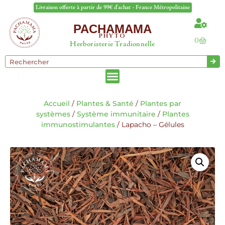
Livraison offerte à partir de 99€ d'achat - France Métropolitaine
PACHAMAMA
PHYTO
0
Herboristerie Tradionnelle
Accueil
/
Plantes & Santé
/
Plantes par
systèmes
/
Système immunitaire
/
Plantes
immunostimulantes
/ Lapacho – Gélules