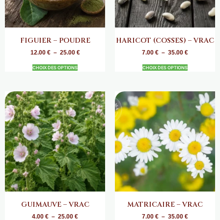
FIGUIER – POUDRE
HARICOT (COSSES) – VRAC
12.00
€
–
25.00
€
7.00
€
–
35.00
€
CHOIX DES OPTIONS
CHOIX DES OPTIONS
GUIMAUVE – VRAC
MATRICAIRE – VRAC
4.00
€
–
25.00
€
7.00
€
–
35.00
€