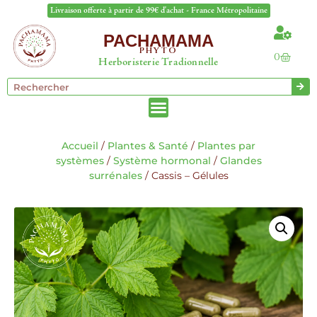
Livraison offerte à partir de 99€ d'achat - France Métropolitaine
PACHAMAMA
PHYTO
0
Herboristerie Tradionnelle
Accueil
/
Plantes & Santé
/
Plantes par
systèmes
/
Système hormonal
/
Glandes
surrénales
/ Cassis – Gélules