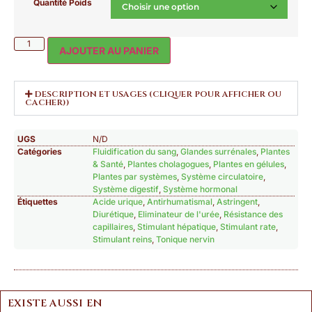
Quantité Poids
AJOUTER AU PANIER
DESCRIPTION ET USAGES (CLIQUER POUR AFFICHER OU
CACHER))
UGS
N/D
Catégories
Fluidification du sang
,
Glandes surrénales
,
Plantes
& Santé
,
Plantes cholagogues
,
Plantes en gélules
,
Plantes par systèmes
,
Système circulatoire
,
Système digestif
,
Système hormonal
Étiquettes
Acide urique
,
Antirhumatismal
,
Astringent
,
Diurétique
,
Eliminateur de l'urée
,
Résistance des
capillaires
,
Stimulant hépatique
,
Stimulant rate
,
Stimulant reins
,
Tonique nervin
EXISTE AUSSI EN