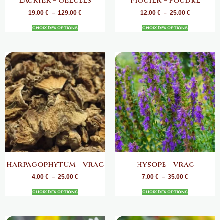
LAURIER – GÉLULES
FIGUIER – POUDRE
19.00
€
–
129.00
€
12.00
€
–
25.00
€
CHOIX DES OPTIONS
CHOIX DES OPTIONS
HARPAGOPHYTUM – VRAC
HYSOPE – VRAC
4.00
€
–
25.00
€
7.00
€
–
35.00
€
CHOIX DES OPTIONS
CHOIX DES OPTIONS