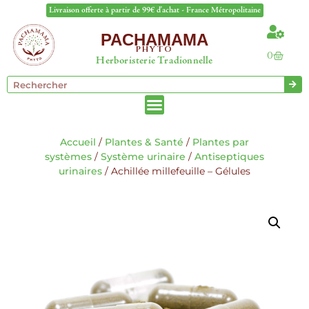
Livraison offerte à partir de 99€ d'achat - France Métropolitaine
PACHAMAMA
PHYTO
0
Herboristerie Tradionnelle
Accueil
/
Plantes & Santé
/
Plantes par
systèmes
/
Système urinaire
/
Antiseptiques
urinaires
/ Achillée millefeuille – Gélules