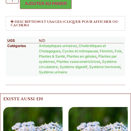
AJOUTER AU PANIER
DESCRIPTION ET USAGES (CLIQUER POUR AFFICHER OU
CACHER))
UGS
N/D
Catégories
Antiseptiques urinaires
,
Cholérétiques et
Cholagogues
,
Cycles et ménopause
,
Féminin
,
Foie
,
Plantes & Santé
,
Plantes en gélules
,
Plantes par
systèmes
,
Plantes vasoconstrictrices
,
Système
circulatoire
,
Système digestif
,
Système hormonal
,
Système urinaire
EXISTE AUSSI EN