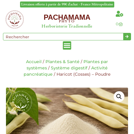
Livraison offerte à partir de 99€ d'achat - France Métropolitaine
PACHAMAMA
PHYTO
0
Herboristerie Tradionnelle
Accueil
/
Plantes & Santé
/
Plantes par
systèmes
/
Système digestif
/
Activité
pancréatique
/ Haricot (Cosses) – Poudre