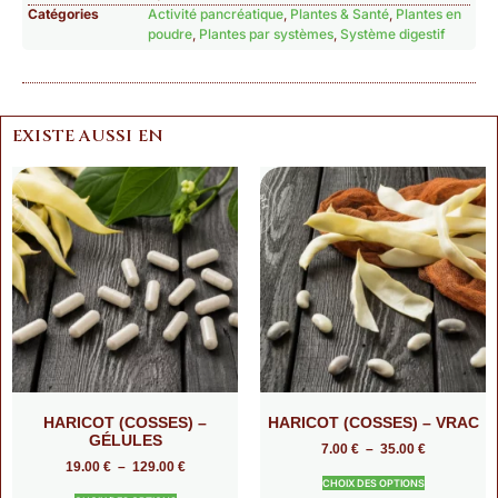
Catégories
Activité pancréatique
,
Plantes & Santé
,
Plantes en
poudre
,
Plantes par systèmes
,
Système digestif
EXISTE AUSSI EN
HARICOT (COSSES) –
HARICOT (COSSES) – VRAC
GÉLULES
7.00
€
–
35.00
€
19.00
€
–
129.00
€
CHOIX DES OPTIONS