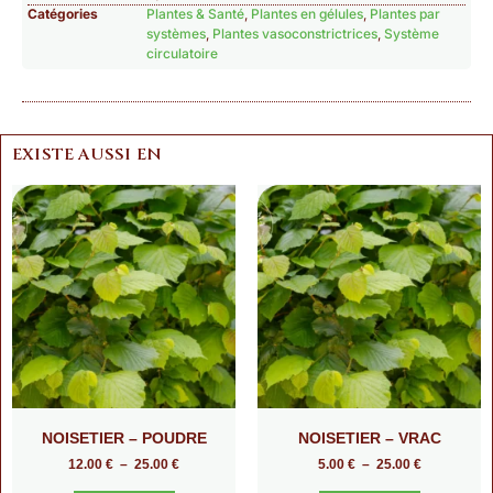
Catégories
Plantes & Santé
,
Plantes en gélules
,
Plantes par
systèmes
,
Plantes vasoconstrictrices
,
Système
circulatoire
EXISTE AUSSI EN
NOISETIER – POUDRE
NOISETIER – VRAC
12.00
€
–
25.00
€
5.00
€
–
25.00
€