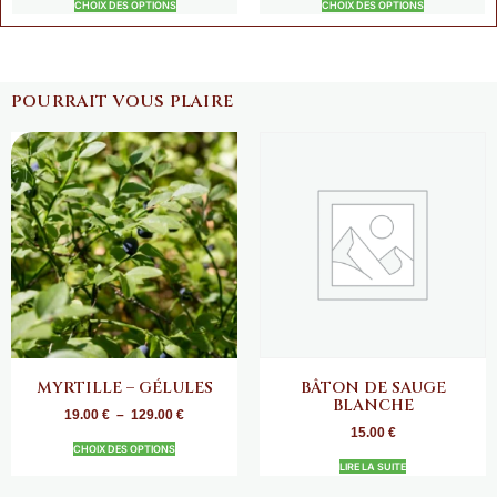
CHOIX DES OPTIONS
CHOIX DES OPTIONS
POURRAIT VOUS PLAIRE
MYRTILLE – GÉLULES
BÂTON DE SAUGE
BLANCHE
19.00
€
–
129.00
€
15.00
€
CHOIX DES OPTIONS
LIRE LA SUITE