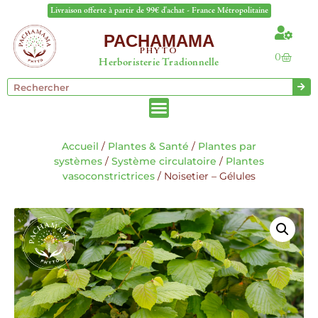
Livraison offerte à partir de 99€ d'achat - France Métropolitaine
PACHAMAMA
PHYTO
0
Herboristerie Tradionnelle
Accueil
/
Plantes & Santé
/
Plantes par
systèmes
/
Système circulatoire
/
Plantes
vasoconstrictrices
/ Noisetier – Gélules