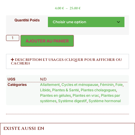
4.00
€
–
25.00
€
Quantité Poids
AJOUTER AU PANIER
DESCRIPTION ET USAGES (CLIQUER POUR AFFICHER OU
CACHER))
UGS
N/D
Catégories
Allaitement
,
Cycles et ménopause
,
Féminin
,
Foie
,
Libido
,
Plantes & Santé
,
Plantes cholagogues
,
Plantes en gélules
,
Plantes en vrac
,
Plantes par
systèmes
,
Système digestif
,
Système hormonal
EXISTE AUSSI EN