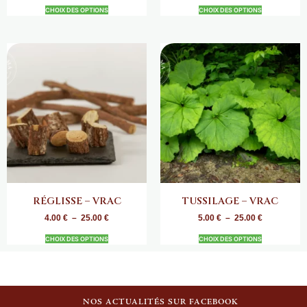
CHOIX DES OPTIONS
CHOIX DES OPTIONS
RÉGLISSE – VRAC
TUSSILAGE – VRAC
4.00
€
–
25.00
€
5.00
€
–
25.00
€
CHOIX DES OPTIONS
CHOIX DES OPTIONS
NOS ACTUALITÉS SUR FACEBOOK