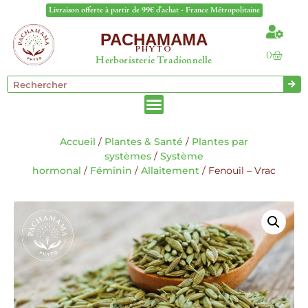
Livraison offerte à partir de 99€ d'achat - France Métropolitaine
PACHAMAMA
PHYTO
0
Herboristerie Tradionnelle
Accueil
/
Plantes & Santé
/
Plantes par
systèmes
/
Système
hormonal
/
Féminin
/
Allaitement
/ Fenouil – Vrac