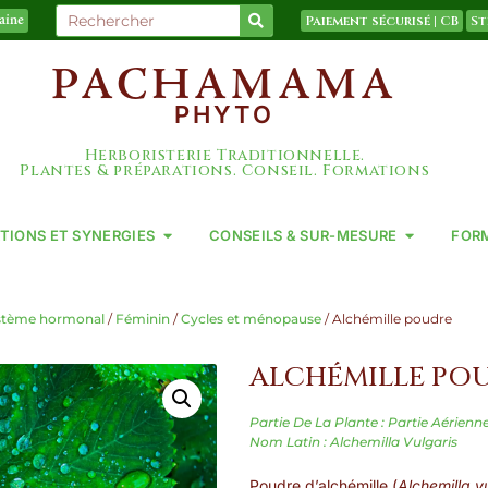
Paiement sécurisé | CB
St
taine
PACHAMAMA
PHYTO
Herboristerie Traditionnelle.
Plantes & préparations. Conseil. Formations
TIONS ET SYNERGIES
CONSEILS & SUR-MESURE
FOR
stème hormonal
/
Féminin
/
Cycles et ménopause
/ Alchémille poudre
ALCHÉMILLE PO
Partie De La Plante : Partie Aérienn
Nom Latin : Alchemilla Vulgaris
Poudre d’alchémille (
Alchemilla v