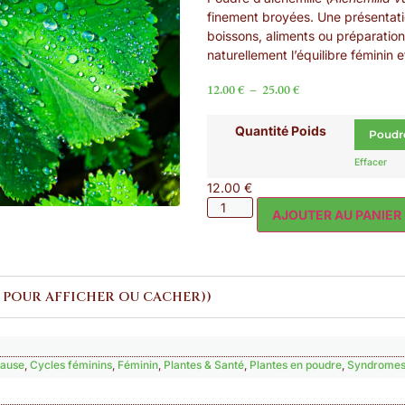
finement broyées. Une présentati
boissons, aliments ou préparati
naturellement l’équilibre féminin e
12.00
€
–
25.00
€
Quantité Poids
Effacer
12.00
€
AJOUTER AU PANIER
 POUR AFFICHER OU CACHER))
pause
,
Cycles féminins
,
Féminin
,
Plantes & Santé
,
Plantes en poudre
,
Syndromes