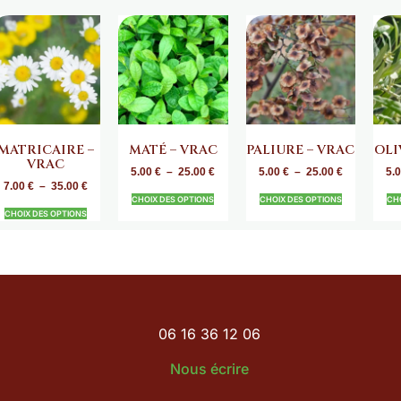
MATRICAIRE –
MATÉ – VRAC
PALIURE – VRAC
OLI
VRAC
5.00
€
–
25.00
€
5.00
€
–
25.00
€
5.
7.00
€
–
35.00
€
CHOIX DES OPTIONS
CHOIX DES OPTIONS
CH
CHOIX DES OPTIONS
06 16 36 12 06
Nous écrire