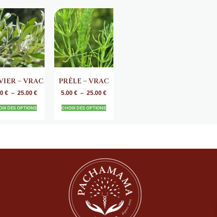
VIER – VRAC
PRÊLE – VRAC
00
€
–
25.00
€
5.00
€
–
25.00
€
OIX DES OPTIONS
CHOIX DES OPTIONS