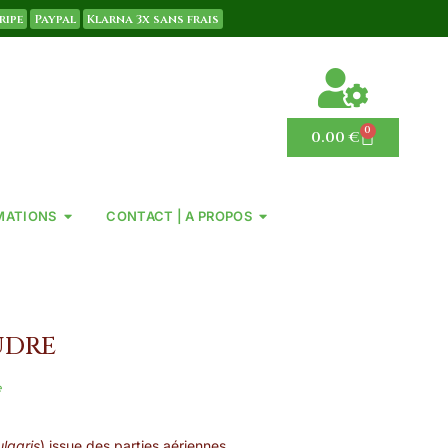
ripe
Paypal
Klarna 3x sans frais
0
0.00
€
MATIONS
CONTACT | A PROPOS
UDRE
e
ulgaris
) issue des parties aériennes