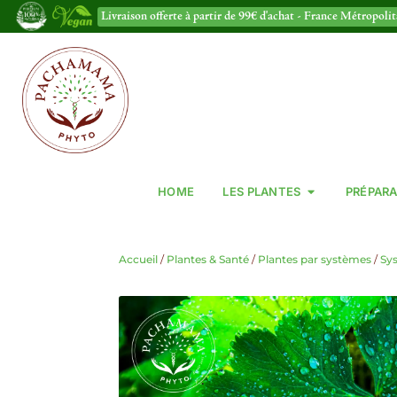
Livraison offerte à partir de 99€ d'achat - France Métropoli
HOME
LES PLANTES
PRÉPARA
Accueil
/
Plantes & Santé
/
Plantes par systèmes
/
Sy