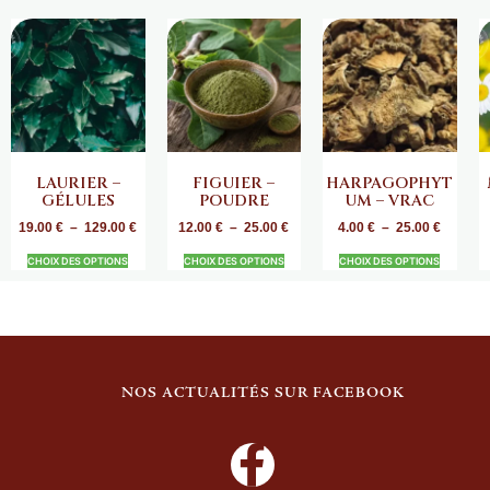
LAURIER –
FIGUIER –
HARPAGOPHYT
GÉLULES
POUDRE
UM – VRAC
19.00
€
–
129.00
€
12.00
€
–
25.00
€
4.00
€
–
25.00
€
CHOIX DES OPTIONS
CHOIX DES OPTIONS
CHOIX DES OPTIONS
NOS ACTUALITÉS SUR FACEBOOK