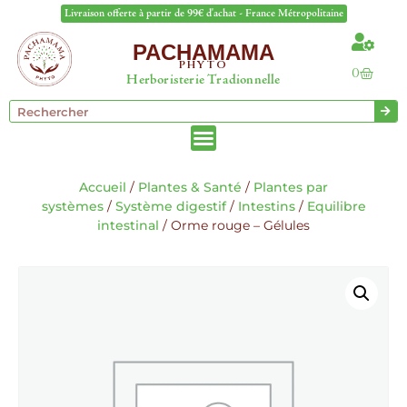
Livraison offerte à partir de 99€ d'achat - France Métropolitaine
PACHAMAMA
PHYTO
0
Herboristerie Tradionnelle
Accueil
/
Plantes & Santé
/
Plantes par
systèmes
/
Système digestif
/
Intestins
/
Equilibre
intestinal
/ Orme rouge – Gélules