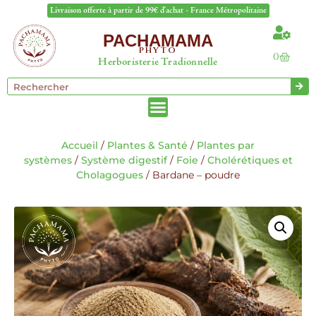
Livraison offerte à partir de 99€ d'achat - France Métropolitaine
PACHAMAMA
PHYTO
0
Herboristerie Tradionnelle
Accueil
/
Plantes & Santé
/
Plantes par
systèmes
/
Système digestif
/
Foie
/
Cholérétiques et
Cholagogues
/ Bardane – poudre