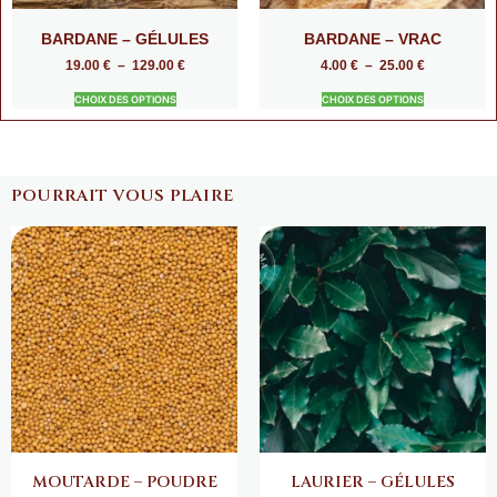
BARDANE – GÉLULES
BARDANE – VRAC
19.00
€
–
129.00
€
4.00
€
–
25.00
€
CHOIX DES OPTIONS
CHOIX DES OPTIONS
POURRAIT VOUS PLAIRE
MOUTARDE – POUDRE
LAURIER – GÉLULES