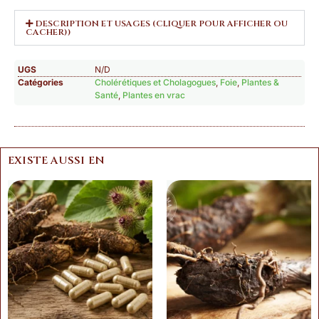
DESCRIPTION ET USAGES (CLIQUER POUR AFFICHER OU
CACHER))
UGS
N/D
Catégories
Cholérétiques et Cholagogues
,
Foie
,
Plantes &
Santé
,
Plantes en vrac
EXISTE AUSSI EN