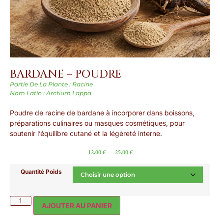
BARDANE – POUDRE
Partie De La Plante : Racine
Nom Latin : Arctium Lappa
Poudre de racine de bardane à incorporer dans boissons,
préparations culinaires ou masques cosmétiques, pour
soutenir l’équilibre cutané et la légèreté interne.
12.00
€
–
25.00
€
Quantité Poids
AJOUTER AU PANIER