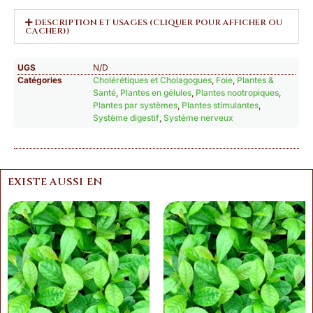
DESCRIPTION ET USAGES (CLIQUER POUR AFFICHER OU
CACHER))
UGS
N/D
Catégories
Cholérétiques et Cholagogues
,
Foie
,
Plantes &
Santé
,
Plantes en gélules
,
Plantes nootropiques
,
Plantes par systèmes
,
Plantes stimulantes
,
Système digestif
,
Système nerveux
EXISTE AUSSI EN