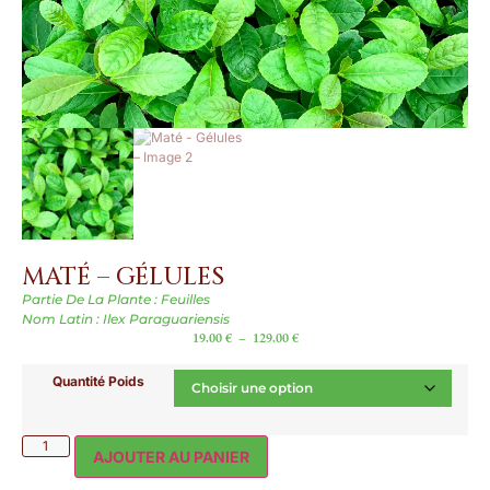
MATÉ – GÉLULES
Partie De La Plante : Feuilles
Nom Latin : Ilex Paraguariensis
19.00
€
–
129.00
€
Quantité Poids
AJOUTER AU PANIER