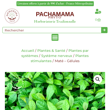
Livraison offerte à partir de 99€ d'achat - France Métropolitaine
PACHAMAMA
PHYTO
0
Herboristerie Tradionnelle
Accueil
/
Plantes & Santé
/
Plantes par
systèmes
/
Système nerveux
/
Plantes
stimulantes
/ Maté – Gélules