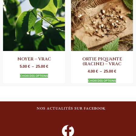
NOYER – VRAC
ORTIE PIQUANTE
(RACINE) – VRAC
5.00
€
–
25.00
€
4.00
€
–
25.00
€
CHOIX DES OPTIONS
CHOIX DES OPTIONS
NOS ACTUALITÉS SUR FACEBOOK