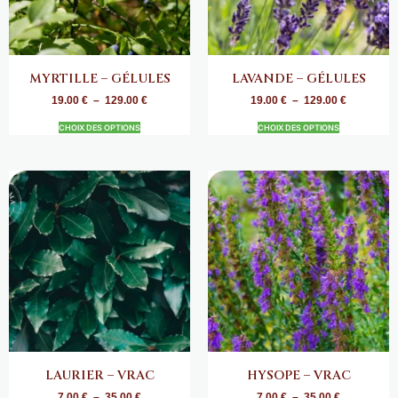
MYRTILLE – GÉLULES
LAVANDE – GÉLULES
19.00
€
–
129.00
€
19.00
€
–
129.00
€
CHOIX DES OPTIONS
CHOIX DES OPTIONS
LAURIER – VRAC
HYSOPE – VRAC
7.00
€
–
35.00
€
7.00
€
–
35.00
€