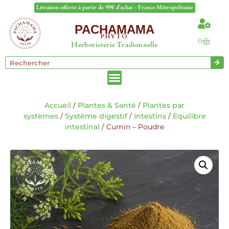
Livraison offerte à partir de 99€ d'achat - France Métropolitaine
PACHAMAMA
PHYTO
0
Herboristerie Tradionnelle
Accueil
/
Plantes & Santé
/
Plantes par
systèmes
/
Système digestif
/
Intestins
/
Equilibre
intestinal
/ Cumin – Poudre