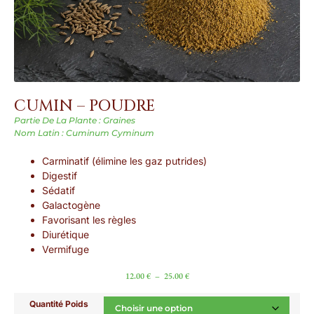
CUMIN – POUDRE
Partie De La Plante : Graines
Nom Latin : Cuminum Cyminum
Carminatif (élimine les gaz putrides)
Digestif
Sédatif
Galactogène
Favorisant les règles
Diurétique
Vermifuge
12.00
€
–
25.00
€
Quantité Poids