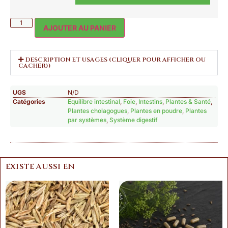
AJOUTER AU PANIER
DESCRIPTION ET USAGES (CLIQUER POUR AFFICHER OU
CACHER))
UGS
N/D
Catégories
Equilibre intestinal
,
Foie
,
Intestins
,
Plantes & Santé
,
Plantes cholagogues
,
Plantes en poudre
,
Plantes
par systèmes
,
Système digestif
EXISTE AUSSI EN