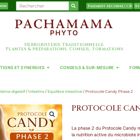
Paiement sécurisé | CB
St
taine
PACHAMAMA
PHYTO
Herboristerie Traditionnelle.
Plantes & préparations. Conseil. Formations
TIONS ET SYNERGIES
CONSEILS & SUR-MESURE
FOR
tème digestif
/
Intestins
/
Equilibre intestinal
/ Protocole Candy Phase 2
PROTOCOLE CAN
La phase 2 du Protocole Candy m
la nutrition active du microbiote i