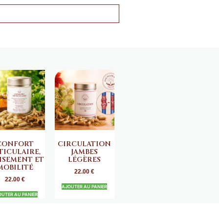
CONFORT
CIRCULATION
TICULAIRE,
JAMBES
ISEMENT ET
LÉGÈRES
MOBILITÉ
22.00
€
22.00
€
AJOUTER AU PANIER
OUTER AU PANIER