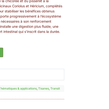
la chicorée et du pissenlit à la
inaux Coriolus et Héricium, complétés
ur stabiliser les bénéfices obtenus
apporte progressivement à l’écosystème
ens nécessaires à son renforcement
nstalle une digestion plus fluide, une
t intestinal qui s’inscrit dans la durée.
Thématiques & applications
,
Tisanes
,
Transit