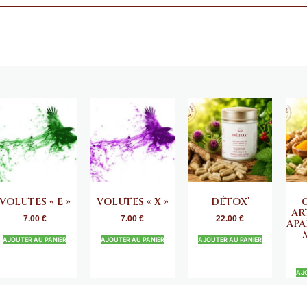
VOLUTES « E »
VOLUTES « X »
DÉTOX’
AR
7.00
€
7.00
€
22.00
€
APA
AJOUTER AU PANIER
AJOUTER AU PANIER
AJOUTER AU PANIER
AJ