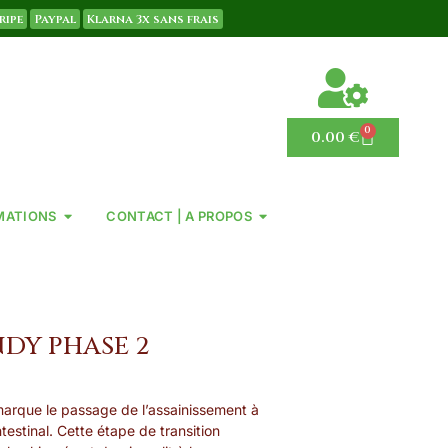
ripe
Paypal
Klarna 3x sans frais
0
0.00
€
MATIONS
CONTACT | A PROPOS
DY PHASE 2
arque le passage de l’assainissement à
ntestinal. Cette étape de transition