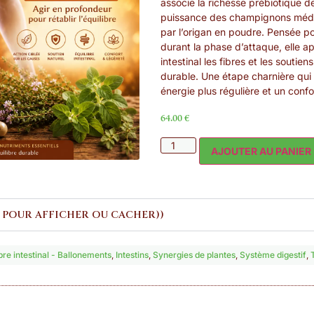
associe la richesse prébiotique de 
puissance des champignons médic
par l’origan en poudre. Pensée po
durant la phase d’attaque, elle 
intestinal les fibres et les souti
durable. Une étape charnière qui i
énergie plus régulière et un confor
64.00
€
AJOUTER AU PANIER
 POUR AFFICHER OU CACHER))
ibre intestinal - Ballonements
,
Intestins
,
Synergies de plantes
,
Système digestif
,