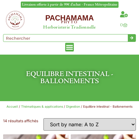
Livraison offerte à partir de 99€ d'achat - France Métropolitaine
PACHAMAMA
PHYTO
0
Herboristerie Tradionnelle
EQUILIBRE INTESTINAL -
BALLONEMENTS
Accueil
/
Thématiques & applications
/
Digestion
/ Equilibre intestinal - Ballonements
14 résultats affichés