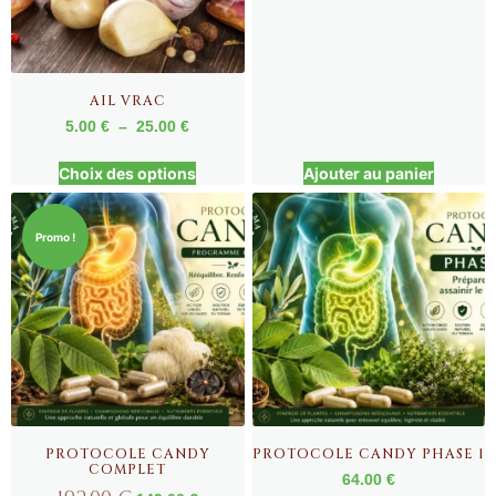
AIL VRAC
5.00
€
–
25.00
€
Choix des options
Ajouter au panier
Promo !
PROTOCOLE CANDY
PROTOCOLE CANDY PHASE 1
COMPLET
64.00
€