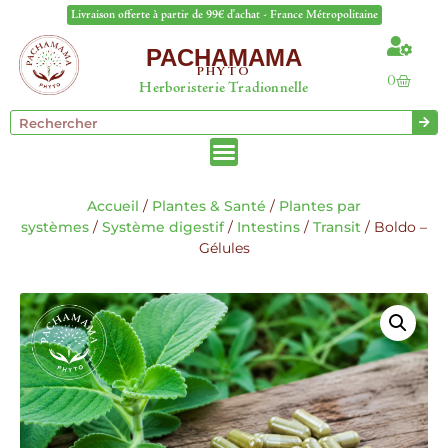
Livraison offerte à partir de 99€ d'achat - France Métropolitaine
PACHAMAMA
PHYTO
0
Herboristerie Tradionnelle
Accueil
/
Plantes & Santé
/
Plantes par
systèmes
/
Système digestif
/
Intestins
/
Transit
/ Boldo –
Gélules