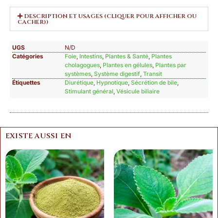
DESCRIPTION ET USAGES (CLIQUER POUR AFFICHER OU
CACHER))
UGS
N/D
Catégories
Foie
,
Intestins
,
Plantes & Santé
,
Plantes
cholagogues
,
Plantes en gélules
,
Plantes par
systèmes
,
Système digestif
,
Transit
Étiquettes
Diurétique
,
Hypnotique
,
Sécrétion de bile
,
Stimulant général
,
Vésicule biliaire
EXISTE AUSSI EN