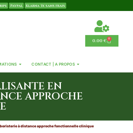
ripe
Paypal
Klarna 3x sans frais
0
0.00
€
MATIONS
CONTACT | A PROPOS
LISANTE EN
TANCE APPROCHE
E
oristerie à distance approche fonctionnelle clinique