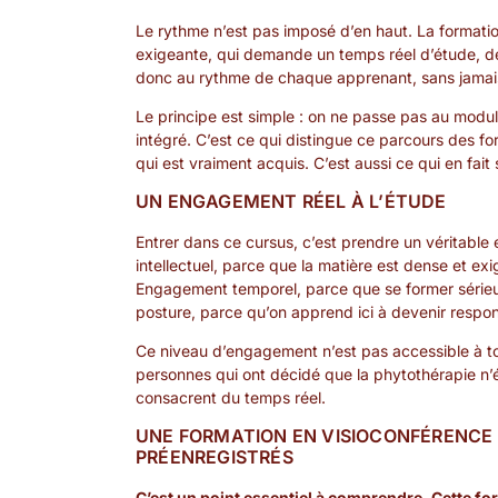
Le rythme n’est pas imposé d’en haut. La format
exigeante, qui demande un temps réel d’étude, de
donc au rythme de chaque apprenant, sans jamais l
Le principe est simple : on ne passe pas au modul
intégré. C’est ce qui distingue ce parcours des fo
qui est vraiment acquis. C’est aussi ce qui en fait 
UN ENGAGEMENT RÉEL À L’ÉTUDE
Entrer dans ce cursus, c’est prendre un véritabl
intellectuel, parce que la matière est dense et exi
Engagement temporel, parce que se former séri
posture, parce qu’on apprend ici à devenir respon
Ce niveau d’engagement n’est pas accessible à tous
personnes qui ont décidé que la phytothérapie n’éta
consacrent du temps réel.
UNE FORMATION EN VISIOCONFÉRENCE 
PRÉENREGISTRÉS
C’est un point essentiel à comprendre. Cette fo