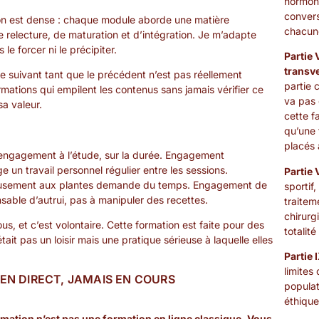
hormona
convers
ion est dense : chaque module aborde une matière
chacun
 relecture, de maturation et d’intégration. Je m’adapte
e forcer ni le précipiter.
Partie 
transv
e suivant tant que le précédent n’est pas réellement
partie 
rmations qui empilent les contenus sans jamais vérifier ce
va pas 
sa valeur.
cette f
qu’une 
placés 
e engagement à l’étude, sur la durée. Engagement
ge un travail personnel régulier entre les sessions.
Partie 
eusement aux plantes demande du temps. Engagement de
sportif,
sable d’autrui, pas à manipuler des recettes.
traitem
chirurg
, et c’est volontaire. Cette formation est faite pour des
totalit
it pas un loisir mais une pratique sérieuse à laquelle elles
Partie 
limites
EN DIRECT, JAMAIS EN COURS
populat
éthique
rmation n’est pas une formation en ligne classique. Vous