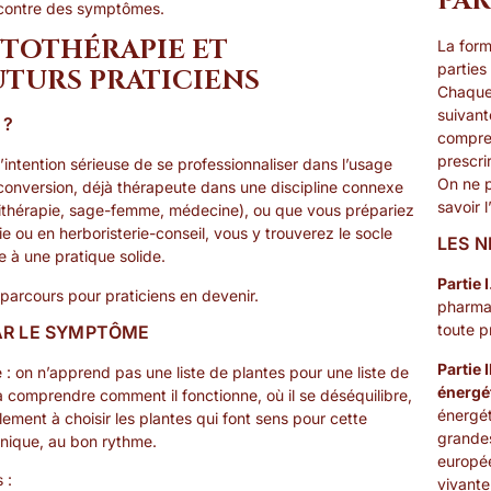
PAR
s contre des symptômes.
TOTHÉRAPIE ET
La form
parties
UTURS PRATICIENS
Chaque 
suivant
 ?
compren
prescri
’intention sérieuse de se professionnaliser dans l’usage
On ne 
conversion, déjà thérapeute dans une discipline connexe
savoir l
nésithérapie, sage-femme, médecine), ou que vous prépariez
e ou en herboristerie-conseil, vous y trouverez le socle
LES N
e à une pratique solide.
Partie 
 parcours pour praticiens en devenir.
pharmac
toute pr
PAR LE SYMPTÔME
Partie 
e : on n’apprend pas une liste de plantes pour une liste de
énergé
 à comprendre comment il fonctionne, où il se déséquilibre,
énergét
ulement à choisir les plantes qui font sens pour cette
grandes
nique, au bon rythme.
europée
 :
vivante