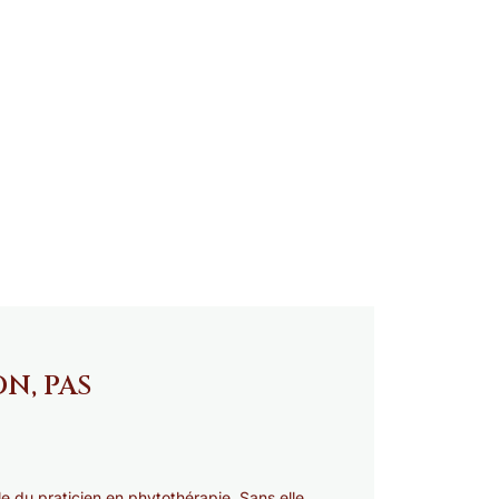
N, PAS
e du praticien en phytothérapie. Sans elle,