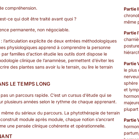
de compréhension.
Partie 
chronob
t-ce qui doit être traité avant quoi ?
même pl
nce permanente, non négociable.
Partie 
charniè
 l’articulation explicite de deux entrées méthodologiques
posture
èmes physiologiques apprend à comprendre la personne
hiérarc
ar familles d’action étudie les outils dont dispose le
hodologie clinique de l’anamnèse, permettent d’éviter les
Partie 
re des plantes sans avoir lu le terrain, ou lire le terrain
le plus
nerveux
sphère 
ANS LE TEMPS LONG
et lymp
t pas un parcours rapide. C’est un cursus d’étude qui se
hormona
 sur plusieurs années selon le rythme de chaque apprenant.
majeure
plupar
on même du sérieux du parcours. La phytothérapie de terrain
 construit module après module, chaque notion s’ancrant
Partie
rme une pensée clinique cohérente et opérationnelle.
hormona
partum,
NANT