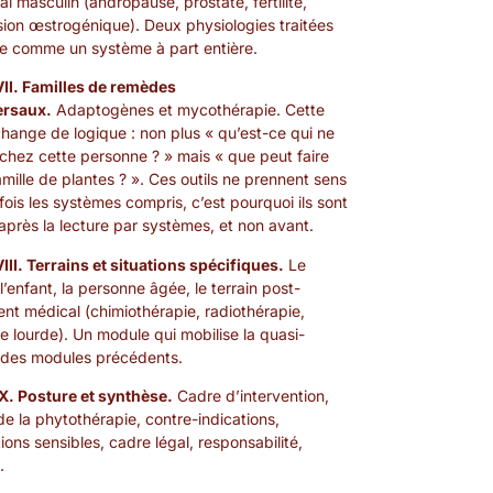
l masculin (andropause, prostate, fertilité,
ion œstrogénique). Deux physiologies traitées
e comme un système à part entière.
VII. Familles de remèdes
ersaux.
Adaptogènes et mycothérapie. Cette
change de logique : non plus « qu’est-ce qui ne
chez cette personne ? » mais « que peut faire
amille de plantes ? ». Ces outils ne prennent sens
fois les systèmes compris, c’est pourquoi ils sont
après la lecture par systèmes, et non avant.
VIII. Terrains et situations spécifiques.
Le
 l’enfant, la personne âgée, le terrain post-
ent médical (chimiothérapie, radiothérapie,
ie lourde). Un module qui mobilise la quasi-
é des modules précédents.
IX. Posture et synthèse.
Cadre d’intervention,
 de la phytothérapie, contre-indications,
ions sensibles, cadre légal, responsabilité,
.