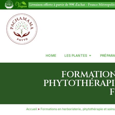
Livraison offerte à partir de 99€ d'achat - France Métropoli
HOME
LES PLANTES
PRÉPARA
FORMATION
PHYTOTHÉRAPIE
Accueil
»
Formations en herboristerie, phytothérapie et soins 