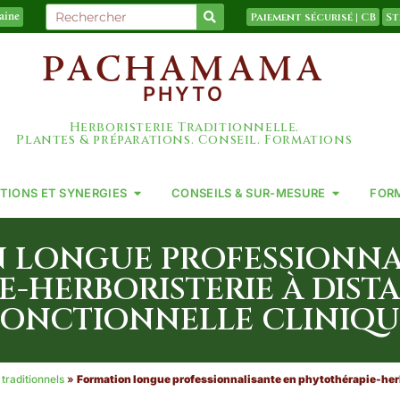
Paiement sécurisé | CB
St
taine
PACHAMAMA
PHYTO
Herboristerie Traditionnelle.
Plantes & préparations. Conseil. Formations
TIONS ET SYNERGIES
CONSEILS & SUR-MESURE
FOR
 LONGUE PROFESSIONNA
-HERBORISTERIE À DIS
FONCTIONNELLE CLINIQU
traditionnels
»
Formation longue professionnalisante en phytothérapie-herb