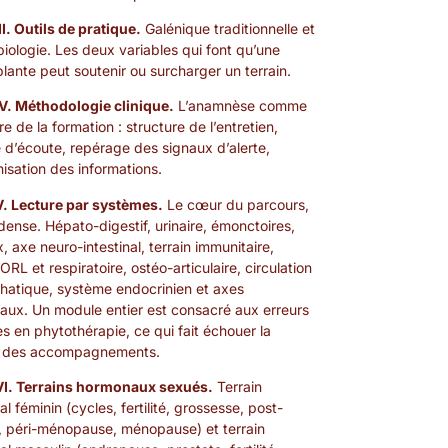
III. Outils de pratique.
Galénique traditionnelle et
iologie. Les deux variables qui font qu’une
ante peut soutenir ou surcharger un terrain.
IV. Méthodologie clinique.
L’anamnèse comme
re de la formation : structure de l’entretien,
 d’écoute, repérage des signaux d’alerte,
hisation des informations.
V. Lecture par systèmes.
Le cœur du parcours,
 dense. Hépato-digestif, urinaire, émonctoires,
, axe neuro-intestinal, terrain immunitaire,
ORL et respiratoire, ostéo-articulaire, circulation
hatique, système endocrinien et axes
ux. Un module entier est consacré aux erreurs
s en phytothérapie, ce qui fait échouer la
t des accompagnements.
 VI. Terrains hormonaux sexués.
Terrain
l féminin (cycles, fertilité, grossesse, post-
 péri-ménopause, ménopause) et terrain