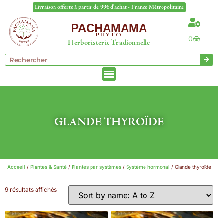
Livraison offerte à partir de 99€ d'achat - France Métropolitaine
PACHAMAMA
PHYTO
0
Herboristerie Tradionnelle
GLANDE THYROÏDE
Accueil
/
Plantes & Santé
/
Plantes par systèmes
/
Système hormonal
/ Glande thyroïde
9 résultats affichés