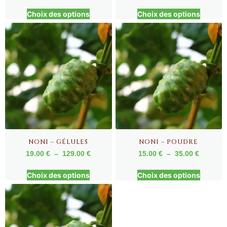
Choix des options
Choix des options
NONI – GÉLULES
NONI – POUDRE
19.00
€
–
129.00
€
15.00
€
–
35.00
€
Choix des options
Choix des options