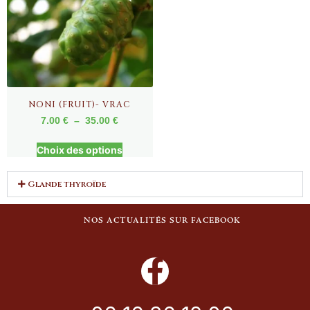
NONI (FRUIT)- VRAC
7.00
€
–
35.00
€
Choix des options
Glande thyroïde
NOS ACTUALITÉS SUR FACEBOOK