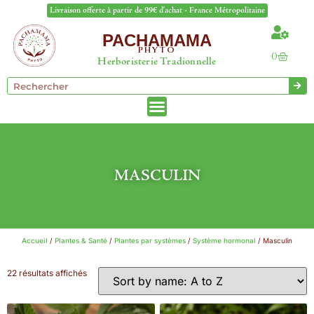
Livraison offerte à partir de 99€ d'achat - France Métropolitaine
PACHAMAMA
PHYTO
0
Herboristerie Tradionnelle
MASCULIN
Accueil
/
Plantes & Santé
/
Plantes par systèmes
/
Système hormonal
/ Masculin
22 résultats affichés