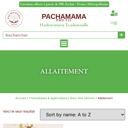
Livraison offerte à partir de 99€ d'achat - France Métropolitaine
PACHAMAMA
PHYTO
0
Herboristerie Tradionnelle
ALLAITEMENT
Accueil
/
Thématiques & applications
/
Bien-être féminin
/ Allaitement
Voici le seul résultat