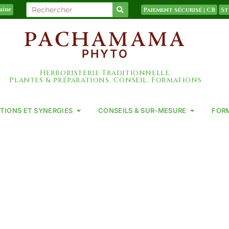
Paiement sécurisé | CB
St
taine
PACHAMAMA
PHYTO
Herboristerie Traditionnelle.
Plantes & préparations. Conseil. Formations
TIONS ET SYNERGIES
CONSEILS & SUR-MESURE
FOR
LIMENTAIRES : 
% PLANTES, FABR