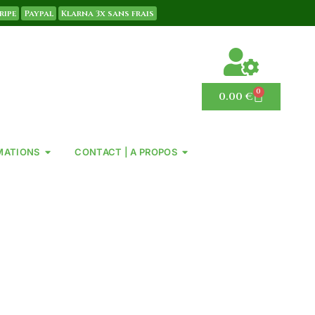
ripe
Paypal
Klarna 3x sans frais
0
0.00
€
MATIONS
CONTACT | A PROPOS
GÉLULES
IQUÉS EN