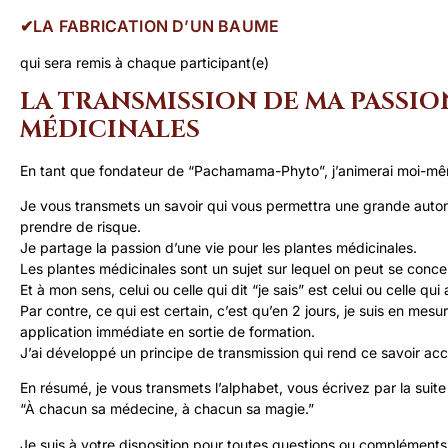
✔︎LA FABRICATION D’UN BAUME
qui sera remis à chaque participant(e)
LA TRANSMISSION DE MA PASSIO
MÉDICINALES
En tant que fondateur de “Pachamama-Phyto”, j’animerai moi-mêm
Je vous transmets un savoir qui vous permettra une grande auton
prendre de risque.
Je partage la passion d’une vie pour les plantes médicinales.
Les plantes médicinales sont un sujet sur lequel on peut se concen
Et à mon sens, celui ou celle qui dit “je sais” est celui ou celle q
Par contre, ce qui est certain, c’est qu’en 2 jours, je suis en me
application immédiate en sortie de formation.
J’ai développé un principe de transmission qui rend ce savoir acc
En résumé, je vous transmets l’alphabet, vous écrivez par la suit
“À chacun sa médecine, à chacun sa magie.”
Je suis à votre disposition pour toutes questions ou compléments