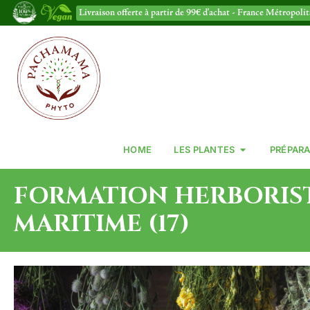
Livraison offerte à partir de 99€ d'achat - France Métropoli
HOME
LES PLANTES
PRÉPARA
FORMATION HERBORIST
MARITIME (17)