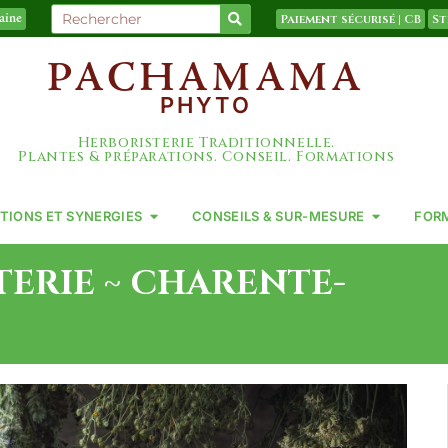
Paiement sécurisé | CB
St
taine
PACHAMAMA
PHYTO
Herboristerie Traditionnelle.
Plantes & préparations. Conseil. Formations
TIONS ET SYNERGIES
CONSEILS & SUR-MESURE
FOR
ERIE ~ CHARENTE-