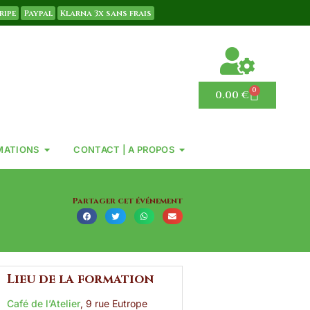
ripe
Paypal
Klarna 3x sans frais
0
0.00
€
MATIONS
CONTACT | A PROPOS
Partager cet événement
Lieu de la formation
Café de l’Atelier
,
9 rue Eutrope