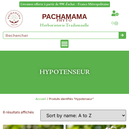
Livraison offerte à partir de 99€ d'achat - France Métropolitaine
PACHAMAMA
PHYTO
0
Herboristerie Tradionnelle
HYPOTENSEUR
Accueil
/ Produits identifiés “Hypotenseur”
6 résultats affichés