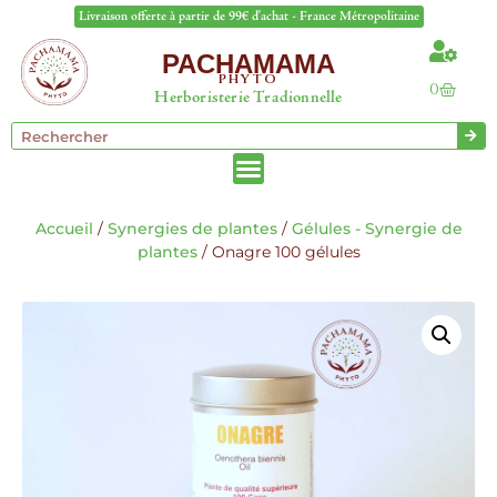
Livraison offerte à partir de 99€ d'achat - France Métropolitaine
PACHAMAMA
PHYTO
0
Herboristerie Tradionnelle
Accueil
/
Synergies de plantes
/
Gélules - Synergie de
plantes
/ Onagre 100 gélules