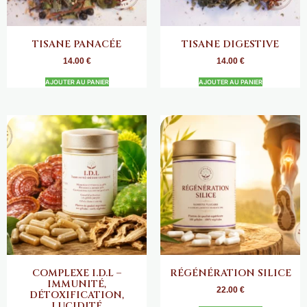
TISANE PANACÉE
TISANE DIGESTIVE
14.00
€
14.00
€
AJOUTER AU PANIER
AJOUTER AU PANIER
COMPLEXE I.D.L –
RÉGÉNÉRATION SILICE
IMMUNITÉ,
22.00
€
DÉTOXIFICATION,
LUCIDITÉ