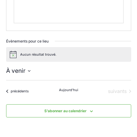
Évènements pour ce lieu
Aucun résultat trouvé.
Notice
À venir
Sélectionnez
une
date.
Aujourd’hui
Évènements
suivants
Évènements
précédents
S’abonner au calendrier