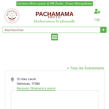
Livraison offerte à partir de 99€ d'achat - France Métropolitaine
PACHAMAMA
PHYTO
0
Herboristerie Tradionnelle
DOMAINE DE MALIANE
« Tous les Évènements
Adresse
12 chez Lecot
Gémozac
,
17260
Recevoir l’Itinéraire à suivre