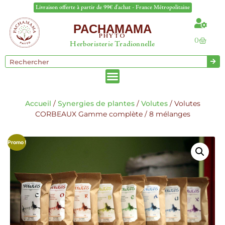
Livraison offerte à partir de 99€ d'achat - France Métropolitaine
PACHAMAMA
PHYTO
0
Herboristerie Tradionnelle
Accueil
/
Synergies de plantes
/
Volutes
/ Volutes
CORBEAUX Gamme complète / 8 mélanges
Promo !